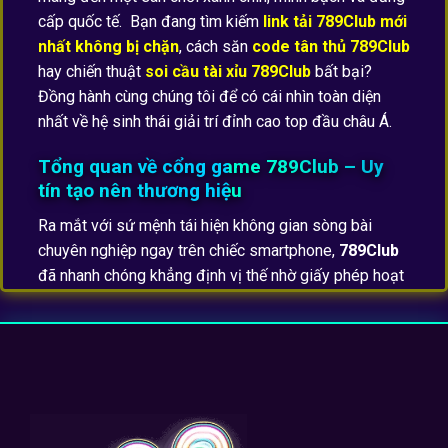
cấp quốc tế.
Bạn đang tìm kiếm
link tải 789Club mới
nhất không bị chặn
, cách săn
code tân thủ 789Club
hay chiến thuật
soi cầu tài xỉu 789Club
bất bại?
Đồng hành cùng chúng tôi để có cái nhìn toàn diện
nhất về hệ sinh thái giải trí đỉnh cao top đầu châu Á.
Tổng quan về cổng game 789Club – Uy
tín tạo nên thương hiệu
Ra mắt với sứ mệnh tái hiện không gian sòng bài
chuyên nghiệp ngay trên chiếc smartphone,
789Club
đã nhanh chóng khẳng định vị thế nhờ giấy phép hoạt
động từ các tổ chức cá cược quốc tế danh giá. Trong
bối cảnh thị trường có nhiều biến động, câu hỏi
“
789Club có lừa đảo không
“
luôn được người chơi
mới quan tâm.
Tuy nhiên, với thâm niên hoạt động và số lượng người
chơi thực tế lên đến hàng triệu cùng tốc độ thanh