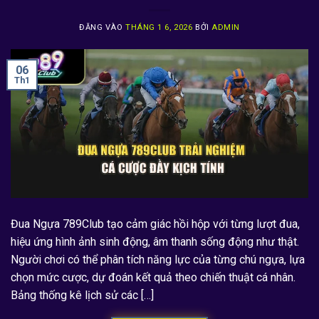
ĐĂNG VÀO
THÁNG 1 6, 2026
BỞI
ADMIN
06
Th1
Đua Ngựa 789Club tạo cảm giác hồi hộp với từng lượt đua,
hiệu ứng hình ảnh sinh động, âm thanh sống động như thật.
Người chơi có thể phân tích năng lực của từng chú ngựa, lựa
chọn mức cược, dự đoán kết quả theo chiến thuật cá nhân.
Bảng thống kê lịch sử các […]