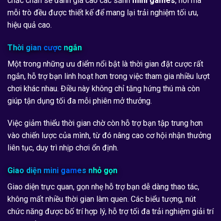
chắc chắn sẽ đánh giá cao các sảnh
mini games
, nơi mà
mỗi trò đều được thiết kế để mang lại trải nghiệm tối ưu,
hiệu quả cao.
Thời gian cược ngắn
Một trong những ưu điểm nổi bật là thời gian đặt cược rất
ngắn, hỗ trợ bạn linh hoạt hơn trong việc tham gia nhiều lượt
chơi khác nhau. Điều này không chỉ tăng hứng thú mà còn
giúp tận dụng tối đa mỗi phiên mở thưởng.
Việc giảm thiểu thời gian chờ còn hỗ trợ bạn tập trung hơn
vào chiến lược của mình, từ đó nâng cao cơ hội nhận thưởng
liên tục, duy trì nhịp chơi ổn định.
Giao diện mini games nhỏ gọn
Giao diện trực quan, gọn nhẹ hỗ trợ bạn dễ dàng thao tác,
không mất nhiều thời gian làm quen. Các biểu tượng, nút
chức năng được bố trí hợp lý, hỗ trợ tối đa trải nghiệm giải trí