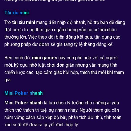
Tài xỉu mini
Trò
tài xỉu mini
mang đến nhịp độ nhanh, hỗ trợ bạn dễ dàng
đặt cược trong thời gian ngắn nhưng vẫn có cơ hội nhận
thưởng lớn. Việc theo dõi biến động kết quả, tận dụng các
phương pháp dự đoán sẽ gia tăng tỷ lệ thắng đáng kể.
Bên cạnh đó,
mini games
này còn phù hợp với cả người
mới, kỳ cựu, nhờ luật chơi đơn giản nhưng vẫn mang tính
chiến lược cao, tạo cảm giác hồi hộp, thích thú mỗi khi tham
gia.
Mini Poker nhanh
Mini Poker nhanh
là lựa chọn lý tưởng cho những ai yêu
thích thử thách trí tuệ, sự nhanh nhạy. Người tham gia cần
nắm vững cách sắp xếp bộ bài, phân tích đối thủ, tính toán
xác suất để đưa ra quyết định hợp lý.