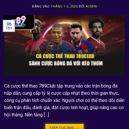
ĐĂNG VÀO
THÁNG 1 6, 2026
BỞI
ADMIN
06
Th1
Cá cược thể thao 789Club tập trung vào các trận bóng đá
hấp dẫn, cung cấp tỷ lệ cược cập nhật theo thời gian thực,
công cụ phân tích chuẩn xác. Người chơi có thể theo dõi diễn
biến trận đấu, đánh giá, đặt cược linh hoạt, giúp nâng cao cơ
hội thắng. Nền tảng […]
TIẾP TỤC ĐỌC
→