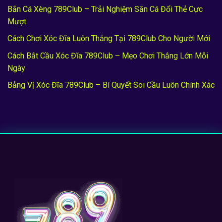
Bắn Cá Xèng 789Club – Trải Nghiệm Săn Cá Đổi Thẻ Cực
Mượt
Cách Chơi Xóc Đĩa Luôn Thắng Tại 789Club Cho Người Mới
Cách Bắt Cầu Xóc Đĩa 789Club – Mẹo Chơi Thắng Lớn Mỗi
Ngày
Bảng Vị Xóc Đĩa 789Club – Bí Quyết Soi Cầu Luôn Chính Xác