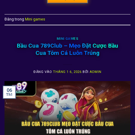
Đăng trong
Mini games
MINI GAMES
Bầu Cua 789Club – Mẹo Đặt Cược Bầu
Cua Tôm Cá Luôn Trúng
ĐĂNG VÀO
THÁNG 1 6, 2026
BỞI
ADMIN
06
Th1