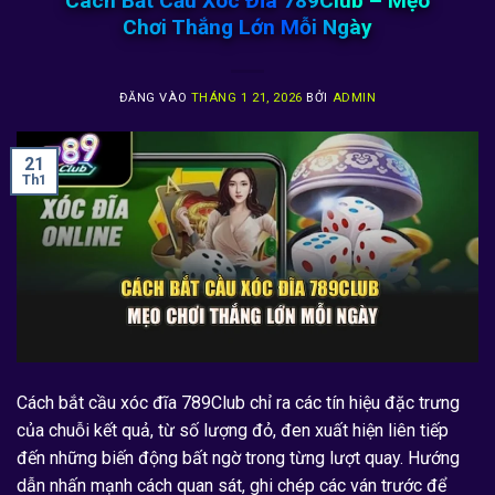
Cách Bắt Cầu Xóc Đĩa 789Club – Mẹo
Chơi Thắng Lớn Mỗi Ngày
ĐĂNG VÀO
THÁNG 1 21, 2026
BỞI
ADMIN
21
Th1
Cách bắt cầu xóc đĩa 789Club chỉ ra các tín hiệu đặc trưng
của chuỗi kết quả, từ số lượng đỏ, đen xuất hiện liên tiếp
đến những biến động bất ngờ trong từng lượt quay. Hướng
dẫn nhấn mạnh cách quan sát, ghi chép các ván trước để