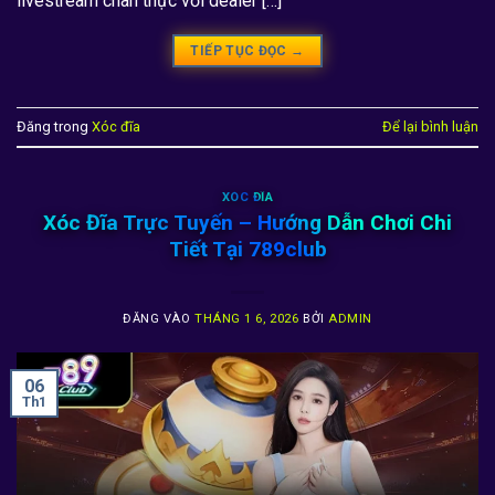
livestream chân thực với dealer […]
TIẾP TỤC ĐỌC
→
Đăng trong
Xóc đĩa
Để lại bình luận
XÓC ĐĨA
Xóc Đĩa Trực Tuyến – Hướng Dẫn Chơi Chi
Tiết Tại 789club
ĐĂNG VÀO
THÁNG 1 6, 2026
BỞI
ADMIN
06
Th1