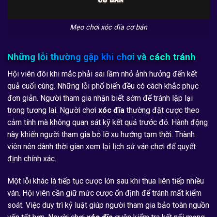
Mẹo chơi xóc đĩa cơ bản
Những lỗi thường gặp khi chơi và cách tránh
Hội viên đôi khi mắc phải sai lầm nhỏ ảnh hưởng đến kết
quả cuối cùng. Những lỗi phổ biến đều có cách khắc phục
đơn giản. Người tham gia nhận biết sớm để tránh lặp lại
trong tương lai. Người chơi
xóc đĩa
thường đặt cược theo
cảm tính mà không quan sát kỹ kết quả trước đó. Hành động
này khiến người tham gia bỏ lỡ xu hướng tạm thời. Thành
viên nên dành thời gian xem lại lịch sử ván chơi để quyết
định chính xác.
Một lỗi khác là tiếp tục cược lớn sau khi thua liên tiếp nhiều
ván. Hội viên cần giữ mức cược ổn định để tránh mất kiểm
soát. Việc duy trì kỷ luật giúp người tham gia bảo toàn nguồn