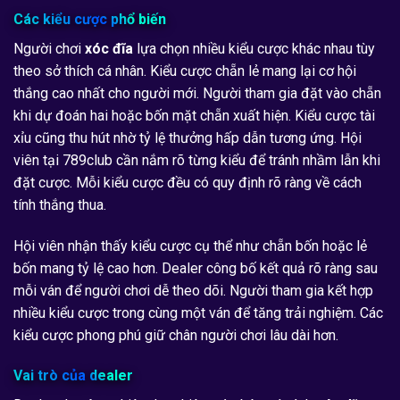
Các kiểu cược phổ biến
Người chơi
xóc đĩa
lựa chọn nhiều kiểu cược khác nhau tùy
theo sở thích cá nhân. Kiểu cược chẵn lẻ mang lại cơ hội
thắng cao nhất cho người mới. Người tham gia đặt vào chẵn
khi dự đoán hai hoặc bốn mặt chẵn xuất hiện. Kiểu cược tài
xỉu cũng thu hút nhờ tỷ lệ thưởng hấp dẫn tương ứng. Hội
viên tại 789club cần nắm rõ từng kiểu để tránh nhầm lẫn khi
đặt cược. Mỗi kiểu cược đều có quy định rõ ràng về cách
tính thắng thua.
Hội viên nhận thấy kiểu cược cụ thể như chẵn bốn hoặc lẻ
bốn mang tỷ lệ cao hơn. Dealer công bố kết quả rõ ràng sau
mỗi ván để người chơi dễ theo dõi. Người tham gia kết hợp
nhiều kiểu cược trong cùng một ván để tăng trải nghiệm. Các
kiểu cược phong phú giữ chân người chơi lâu dài hơn.
Vai trò của dealer