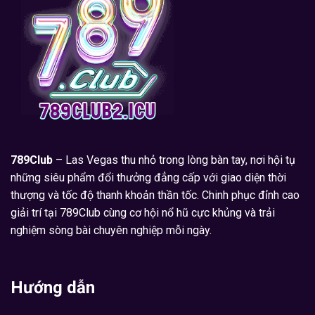
789Club
– Las Vegas thu nhỏ trong lòng bàn tay, nơi hội tụ
những siêu phẩm đổi thưởng đẳng cấp với giao diện thời
thượng và tốc độ thanh khoản thần tốc. Chinh phục đỉnh cao
giải trí tại 789Club cùng cơ hội nổ hũ cực khủng và trải
nghiệm sòng bài chuyên nghiệp mỗi ngày.
Hướng dẫn