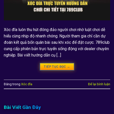
Xóc đĩa luôn thu hút đông đảo người chơi nhờ luật chơi dễ
hiểu cùng nhịp độ nhanh chóng. Người tham gia chỉ cần dự
đoán kết quả bốn quân bài sau khi xóc để đặt cược. 789club
cung cấp phiên bản trực tuyến sống động với dealer chuyên
nghiệp. Bài viết hướng dẫn cụ […]
TIẾP TỤC ĐỌC
→
Đăng trong
Xóc đĩa
Để lại bình luận
Bài Viết Gần Đây