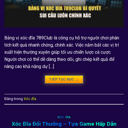
Bảng vị xóc đĩa 789Club là công cụ hỗ trợ người chơi phân
tích kết quả nhanh chóng, chính xác. Việc nắm bắt các vị trí
xuất hiện thường xuyên giúp tối ưu chiến lược cá cược.
Người chơi có thể dễ dàng theo dõi, ghi chép kết quả để
nâng cao khả năng dự […]
TIẾP TỤC ĐỌC
→
Đăng trong
Xóc đĩa
XÓC ĐĨA
Xóc Đĩa Đổi Thưởng – Tựa Game Hấp Dẫn