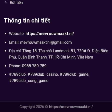
Rút tiền
Thông tin chi tiết
Website:
https://mevrouwmaakt.nl/
Email:
mevrouwmaakt.nl@gmail.com
Địa chỉ: Tầng 18, Tòa nhà Landmark 81, 720A Đ. Điện Biên
Phủ, Quận Bình Thạnh, TP. Hồ Chí Minh, Việt Nam
Phone: 0988 789 789
#789club, #789club_casino, #789club_game,
#789club_cong_game
Copyright 2026 ©
https://mevrouwmaakt.nl/