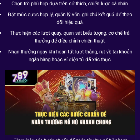
Chọn trò phù hợp dựa trên sở thích, chiến lược cá nhân.
Đặt mức cược hợp lý, quản lý vốn, ghi chú kết quả để theo
dõi hiệu quả.
Thực hiện các lượt quay, quan sát biểu tượng, cơ chế trả
thưởng để điều chỉnh chiến thuật.
Nhận thưởng ngay khi hoàn tất lượt thắng, rút về tài khoản
ngân hàng hoặc ví điện tử đã xác thực.