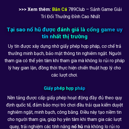
>>> Xem thêm:
Bắn Cá
789Club – Sảnh Game Giải
Trí Đổi Thưởng Đỉnh Cao Nhất
Tại sao nổ hũ được đánh giá là cổng game uy
tín nhất thị trường
Uy tín được xây dựng nhờ giấy phép hợp pháp, cơ chế trả
thưởng minh bạch, bảo mật thông tin nghiêm ngặt. Người
tham gia có thể yên tâm khi tham gia mà không lo rủi ro pháp
lý hay gian lận, đồng thời thực hiện chiến thuật hợp lý cho
các lượt chơi.
Giấy phép hợp pháp
Nền tảng được cấp giấy phép hoạt động đầy đủ theo quy
định quốc tế, đảm bảo mọi trò chơi đều trải qua kiểm duyệt
nghiêm ngặt, minh bạch, công bằng. Điều này tạo niềm tin
cho người tham gia, giúp họ yên tâm khi tham gia các lượt
quay, trải nghiệm các tính năng
nổ hũ
mà không lo rủi ro