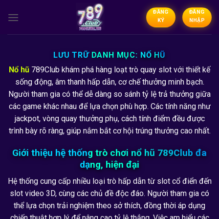
Bỏ
ĐĂNG
ĐĂNG
qua
KÝ
NHẬP
nội
dung
LƯU TRỮ DANH MỤC:
NỔ HŨ
Nổ hũ
789Club khám
phá hàng loạt trò quay slot với thiết kế
sống động, âm thanh hấp dẫn, cơ chế thưởng minh bạch.
Người tham gia có thể dễ dàng so sánh tỷ lệ trả thưởng giữa
các game khác nhau để lựa chọn phù hợp. Các tính năng như
jackpot, vòng quay thưởng phụ, cách tính điểm đều được
trình bày rõ ràng, giúp nắm bắt cơ hội trúng thưởng cao nhất.
Giới thiệu hệ thống trò chơi nổ hũ 789Club đa
dạng, hiện đại
Hệ thống cung cấp nhiều loại trò hấp dẫn từ slot cổ điển đến
slot video 3D, cùng các chủ đề độc đáo. Người tham gia có
thể lựa chọn trải nghiệm theo sở thích, đồng thời áp dụng
chiến thuật hợp lý để nâng cao tỷ lệ thắng. Việc am hiểu các