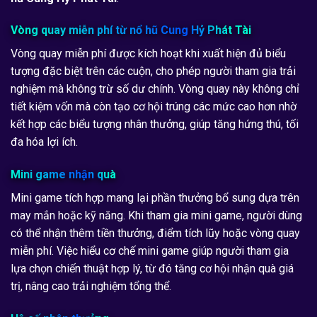
Vòng quay miễn phí từ nổ hũ Cung Hỷ Phát Tài
Vòng quay miễn phí được kích hoạt khi xuất hiện đủ biểu
tượng đặc biệt trên các cuộn, cho phép người tham gia trải
nghiệm mà không trừ số dư chính. Vòng quay này không chỉ
tiết kiệm vốn mà còn tạo cơ hội trúng các mức cao hơn nhờ
kết hợp các biểu tượng nhân thưởng, giúp tăng hứng thú, tối
đa hóa lợi ích.
Mini game nhận quà
Mini game tích hợp mang lại phần thưởng bổ sung dựa trên
may mắn hoặc kỹ năng. Khi tham gia mini game, người dùng
có thể nhận thêm tiền thưởng, điểm tích lũy hoặc vòng quay
miễn phí. Việc hiểu cơ chế mini game giúp người tham gia
lựa chọn chiến thuật hợp lý, từ đó tăng cơ hội nhận quà giá
trị, nâng cao trải nghiệm tổng thể.