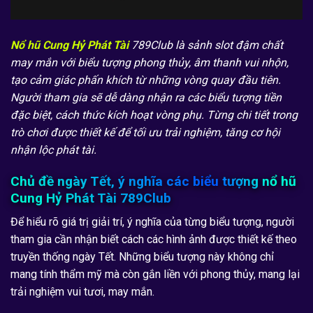
Nổ hũ Cung Hỷ Phát Tài
789Club là sảnh slot đậm chất
may mắn với biểu tượng phong thủy, âm thanh vui nhộn,
tạo cảm giác phấn khích từ những vòng quay đầu tiên.
Người tham gia sẽ dễ dàng nhận ra các biểu tượng tiền
đặc biệt, cách thức kích hoạt vòng phụ. Từng chi tiết trong
trò chơi được thiết kế để tối ưu trải nghiệm, tăng cơ hội
nhận lộc phát tài.
Chủ đề ngày Tết, ý nghĩa các biểu tượng nổ hũ
Cung Hỷ Phát Tài 789Club
Để hiểu rõ giá trị giải trí, ý nghĩa của từng biểu tượng, người
tham gia cần nhận biết cách các hình ảnh được thiết kế theo
truyền thống ngày Tết. Những biểu tượng này không chỉ
mang tính thẩm mỹ mà còn gắn liền với phong thủy, mang lại
trải nghiệm vui tươi, may mắn.