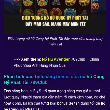
Biểu tượng nổ hũ Cung Hỷ Phát Tài đầy màu sắc, mang may
mắn Tết
>>> Xem thêm:
Nổ Hũ Avenger
789Club – Chinh
Phục Siêu Anh Hùng Nhận Quà
Phân tích các tính năng bonus của nổ hũ Cung
Hỷ Phát Tài 789Club
Tính năng bonus là yếu tố quan trọng nâng cao giá trị mỗi
lượt quay. Người tham gia cần nắm rõ cách kích hoạt, cơ chế
hoạt động, lợi ích của từng loại bonus để tận dụng tối đa
nổ
hũ Cung Hỷ Phát Tài
.