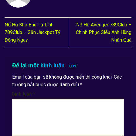
Nổ Hũ Kho Báu Tứ Linh
Nổ Hũ Avenger 789Club –
789Club – Săn Jackpot Tỷ
Chinh Phục Siêu Anh Hùng
Đồng Ngay
Nhận Quà
Để lại một bình luận
HỦY
Email của bạn sẽ không được hiển thị công khai.
Các
trường bắt buộc được đánh dấu
*
Bình luận
*