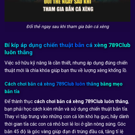
Đổi thẻ ngay sau khi tham gia bắn cá xèng
Bí kíp áp dụng chiến thuật bắn cá xèng 789Club
luôn thắng
Việc sở hữu kỹ năng là cần thiết, nhưng áp dụng đúng chiến
thuật mới là chìa khóa giúp bạn thu về lượng xèng khổng lồ.
Cách chơi bắn cá xèng 789Club luôn thắng bằng mẹo
bắn tỉa
Để thành thục
cách chơi bắn cá xèng 789Club luôn thắng
,
bạn phải học cách kiên nhẫn và sử dụng chiến thuật bắn tỉa.
Thay vì tập trung vào những con cá lớn khó hạ gục, hãy dành
thời gian tỉa các con cá nhỏ bơi lẻ loi ở gần nòng súng. Góc
bắn 45 độ là góc vàng giúp đạn đi trúng đầu cá, tăng tỉ lệ