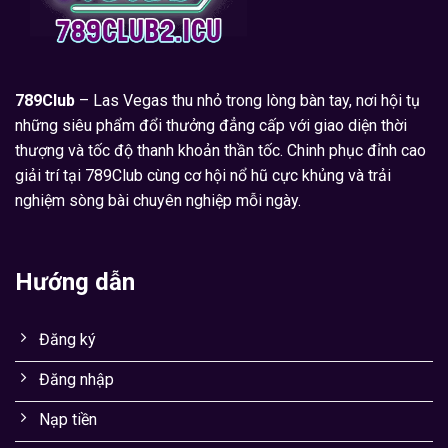
789Club
– Las Vegas thu nhỏ trong lòng bàn tay, nơi hội tụ
những siêu phẩm đổi thưởng đẳng cấp với giao diện thời
thượng và tốc độ thanh khoản thần tốc. Chinh phục đỉnh cao
giải trí tại 789Club cùng cơ hội nổ hũ cực khủng và trải
nghiệm sòng bài chuyên nghiệp mỗi ngày.
Hướng dẫn
Đăng ký
Đăng nhập
Nạp tiền