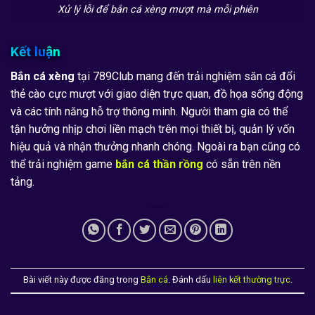
Xử lý lỗi để bắn cá xèng mượt mà mỗi phiên
Kết luận
Bắn cá xèng
tại 789Club mang đến trải nghiệm săn cá đổi
thẻ cào cực mượt với giao diện trực quan, đồ họa sống động
và các tính năng hỗ trợ thông minh. Người tham gia có thể
tận hưởng nhịp chơi liền mạch trên mọi thiết bị, quản lý vốn
hiệu quả và nhận thưởng nhanh chóng. Ngoài ra bạn cũng có
thể trải nghiệm game
bắn cá thần rồng
có sẵn trên nền
tảng.
Bài viết này được đăng trong
Bắn cá
. Đánh dấu
liên kết thường trực
.