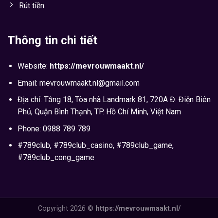
Rút tiền
Thông tin chi tiết
Website:
https://mevrouwmaakt.nl/
Email:
mevrouwmaakt.nl@gmail.com
Địa chỉ: Tầng 18, Tòa nhà Landmark 81, 720A Đ. Điện Biên
Phủ, Quận Bình Thạnh, TP. Hồ Chí Minh, Việt Nam
Phone: 0988 789 789
#789club, #789club_casino, #789club_game,
#789club_cong_game
Copyright 2026 ©
https://mevrouwmaakt.nl/