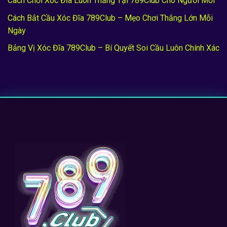
Cách Chơi Xóc Đĩa Luôn Thắng Tại 789Club Cho Người Mới
Cách Bắt Cầu Xóc Đĩa 789Club – Mẹo Chơi Thắng Lớn Mỗi
Ngày
Bảng Vị Xóc Đĩa 789Club – Bí Quyết Soi Cầu Luôn Chính Xác