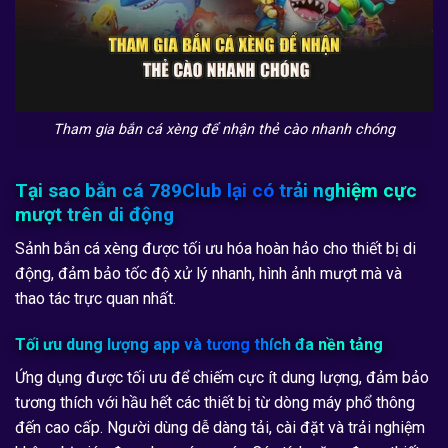
Tham gia bắn cá xèng để nhận thẻ cào nhanh chóng
Tại sao bắn cá 789Club lại có trải nghiệm cực
mượt trên di động
Sảnh bắn cá xèng được tối ưu hóa hoàn hảo cho thiết bị di
động, đảm bảo tốc độ xử lý nhanh, hình ảnh mượt mà và
thao tác trực quan nhất.
Tối ưu dung lượng app và tương thích đa nền tảng
Ứng dụng được tối ưu để chiếm cực ít dung lượng, đảm bảo
tương thích với hầu hết các thiết bị từ dòng máy phổ thông
đến cao cấp. Người dùng dễ dàng tải, cài đặt và trải nghiệm