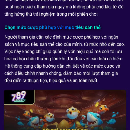
soát ngân sách, tham gia ngay mà không phải chờ lâu, từ đó
tăng hứng thú trải nghiệm trong mỗi phiên chơi.
Chọn mức cược phù hợp với mục tiêu săn thẻ
Người tham gia cần xác định mức cược phù hợp với ngân
sách và mục tiêu săn thẻ cào của mình, từ mức nhỏ đến cao.
Việc này không chỉ giúp quản lý vốn hiệu quả mà còn tối ưu
hóa cơ hội nhận thưởng lớn khi đối đầu với các loài cá hiếm.
Hệ thống cung cấp hướng dẫn chi tiết về các mức cược và
cách điều chỉnh nhanh chóng, đảm bảo mỗi lượt tham gia
đều diễn ra thuận tiện, hiệu quả và an toàn nhất.