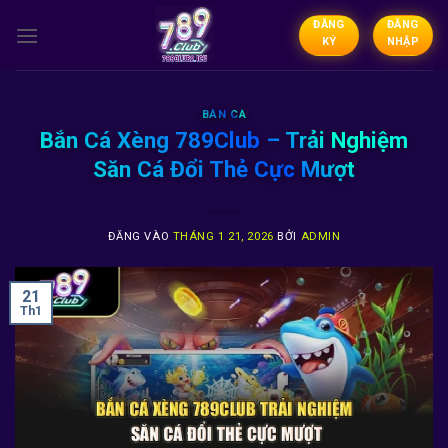
Bỏ
ĐĂNG
ĐĂNG
qua
KÝ
NHẬP
nội
dung
BẮN CÁ
Bắn Cá Xèng 789Club – Trải Nghiệm
Săn Cá Đổi Thẻ Cực Mượt
ĐĂNG VÀO
THÁNG 1 21, 2026
BỞI
ADMIN
21
Th1