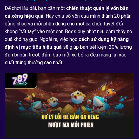
Để chơi lâu dài, bạn cần một
chiến thuật quản lý vốn bắn
cá xèng hiệu quả
. Hãy chia số vốn của mình thành 20 phần
bằng nhau và mỗi phần dùng cho một ca chơi. Tuyệt đối
không “tất tay” vào một con Boss duy nhất nếu cảm thấy nó
quá khó hạ gục. Ngoài ra, việc học
cách sử dụng kỹ năng
định vị mục tiêu hiệu quả
sẽ giúp bạn tiết kiệm 20% lượng
đạn bị bắn trượt, đảm bảo mỗi xu bỏ ra đều mang lại xác
suất trúng thưởng cao nhất.