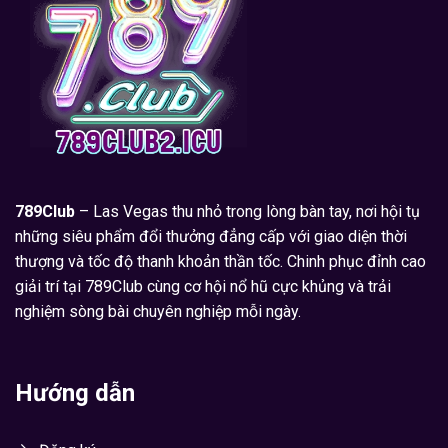
789Club
– Las Vegas thu nhỏ trong lòng bàn tay, nơi hội tụ
những siêu phẩm đổi thưởng đẳng cấp với giao diện thời
thượng và tốc độ thanh khoản thần tốc. Chinh phục đỉnh cao
giải trí tại 789Club cùng cơ hội nổ hũ cực khủng và trải
nghiệm sòng bài chuyên nghiệp mỗi ngày.
Hướng dẫn