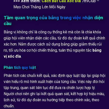
>>> Xem thêm:
Cách Bắt Cầu Xóc Đĩa
789Club –
Mẹo Chơi Thắng Lớn Mỗi Ngày
Tầm quan trọng của bảng trong việc nhận diện
cầu
Bảng vị không chỉ là công cụ thống kê mà còn là chìa khóa
giúp hội viên nhận diện các cầu, từ đó dự đoán kết quả chính
xác hơn. Nắm được cách sử dụng bảng giúp giảm thiểu rủi
ro, tối ưu hóa cơ hội chiến thắng, tuân thủ nguyên tắc
bảng
vị xóc đĩa
.
Phân tích quy luật
Phân tích các chuỗi kết quả, xác định quy luật lặp lại giúp hội
viên hiểu rõ mô hình xuất hiện của từng cầu. Việc này đòi hỏi
tập trung, quan sát liên tục để đưa ra chiến lược hợp lý.
Người chơi nên ghi lại kết quả quan sát, kết hợp ký hiệu màu,
lịch sử, từ đó dự đoán xu hướng tiếp theo chính xác, theo
chuẩn.