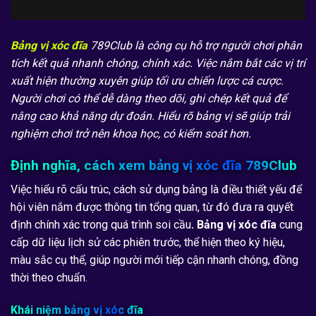
Bảng vị xóc đĩa
789Club là công cụ hỗ trợ người chơi phân
tích kết quả nhanh chóng, chính xác. Việc nắm bắt các vị trí
xuất hiện thường xuyên giúp tối ưu chiến lược cá cược.
Người chơi có thể dễ dàng theo dõi, ghi chép kết quả để
nâng cao khả năng dự đoán. Hiểu rõ bảng vị sẽ giúp trải
nghiệm chơi trở nên khoa học, có kiểm soát hơn.
Định nghĩa, cách xem bảng vị xóc đĩa 789Club
Việc hiểu rõ cấu trúc, cách sử dụng bảng là điều thiết yếu để
hội viên nắm được thông tin tổng quan, từ đó đưa ra quyết
định chính xác trong quá trình soi cầu
. Bảng vị xóc đĩa
cung
cấp dữ liệu lịch sử các phiên trước, thể hiện theo ký hiệu,
màu sắc cụ thể, giúp người mới tiếp cận nhanh chóng, đồng
thời theo chuẩn.
Khái niệm bảng vị xóc đĩa