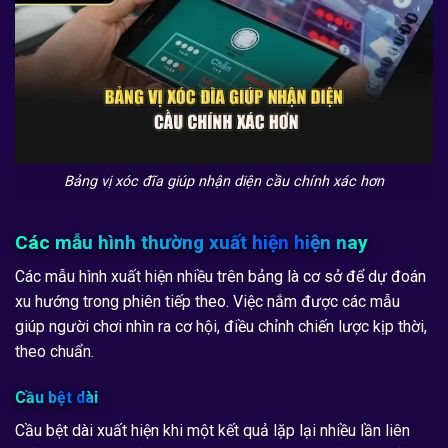
Bảng vị xóc đĩa giúp nhận diện cầu chính xác hơn
Các mẫu hình thường xuất hiện hiện nay
Các mẫu hình xuất hiện nhiều trên bảng là cơ sở để dự đoán
xu hướng trong phiên tiếp theo. Việc nắm được các mẫu
giúp người chơi nhìn ra cơ hội, điều chỉnh chiến lược kịp thời,
theo chuẩn.
Cầu bệt dài
Cầu bệt dài xuất hiện khi một kết quả lặp lại nhiều lần liên