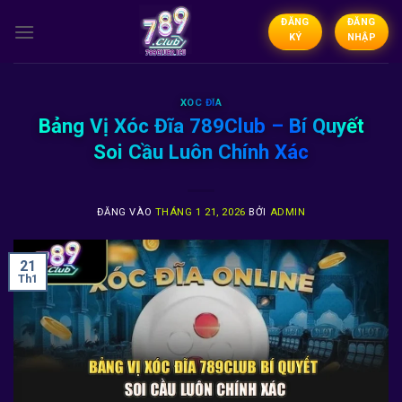
Bỏ
ĐĂNG
ĐĂNG
qua
KÝ
NHẬP
nội
dung
XÓC ĐĨA
Bảng Vị Xóc Đĩa 789Club – Bí Quyết
Soi Cầu Luôn Chính Xác
ĐĂNG VÀO
THÁNG 1 21, 2026
BỞI
ADMIN
21
Th1