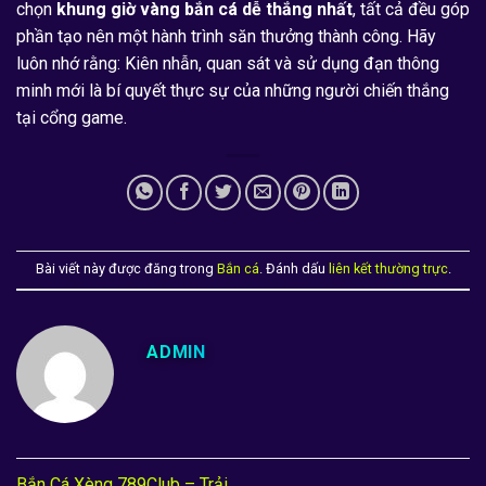
chọn
khung giờ vàng bắn cá dễ thắng nhất
, tất cả đều góp
phần tạo nên một hành trình săn thưởng thành công. Hãy
luôn nhớ rằng: Kiên nhẫn, quan sát và sử dụng đạn thông
minh mới là bí quyết thực sự của những người chiến thắng
tại cổng game.
Bài viết này được đăng trong
Bắn cá
. Đánh dấu
liên kết thường trực
.
ADMIN
Bắn Cá Xèng 789Club – Trải