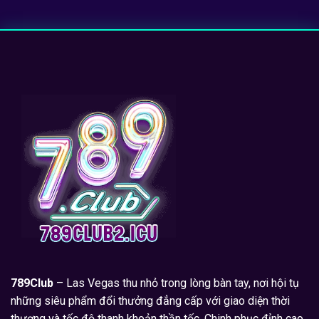
789Club
– Las Vegas thu nhỏ trong lòng bàn tay, nơi hội tụ
những siêu phẩm đổi thưởng đẳng cấp với giao diện thời
thượng và tốc độ thanh khoản thần tốc. Chinh phục đỉnh cao