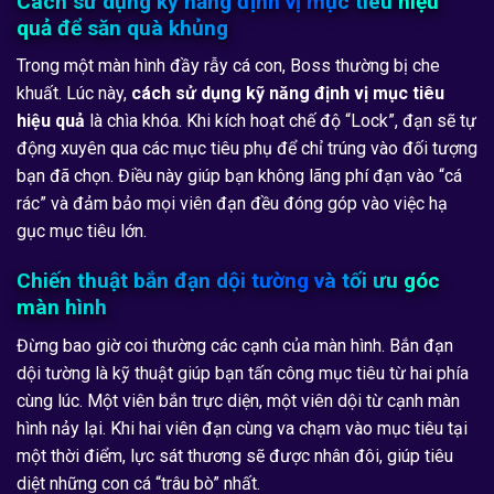
Cách sử dụng kỹ năng định vị mục tiêu hiệu
quả để săn quà khủng
Trong một màn hình đầy rẫy cá con, Boss thường bị che
khuất. Lúc này,
cách sử dụng kỹ năng định vị mục tiêu
hiệu quả
là chìa khóa. Khi kích hoạt chế độ “Lock”, đạn sẽ tự
động xuyên qua các mục tiêu phụ để chỉ trúng vào đối tượng
bạn đã chọn. Điều này giúp bạn không lãng phí đạn vào “cá
rác” và đảm bảo mọi viên đạn đều đóng góp vào việc hạ
gục mục tiêu lớn.
Chiến thuật bắn đạn dội tường và tối ưu góc
màn hình
Đừng bao giờ coi thường các cạnh của màn hình. Bắn đạn
dội tường là kỹ thuật giúp bạn tấn công mục tiêu từ hai phía
cùng lúc. Một viên bắn trực diện, một viên dội từ cạnh màn
hình nảy lại. Khi hai viên đạn cùng va chạm vào mục tiêu tại
một thời điểm, lực sát thương sẽ được nhân đôi, giúp tiêu
diệt những con cá “trâu bò” nhất.