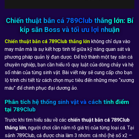
Chiến thuật bắn cá 789Club thắng lớn: Bí
kíp săn Boss và tối ưu lợi nhuận
Chiến thuật bắn cá 789Club thắng lớn
không chỉ dựa vào
may mắn mà là sự kết hợp tinh tế giữa kỹ năng quan sát và
phương pháp quản lý đạn dược. Để trở thành một tay săn cá
chuyên nghiệp, bạn cần hiểu rõ quy luật của dòng chảy và hệ
số nhân của từng sinh vật. Bài viết này sẽ cung cấp cho bạn
lộ trình chi tiết từ cách chọn mục tiêu đến những mẹo “xương
máu” để chinh phục đại dương ảo.
Phân tích hệ thống sinh vật và cách tính điểm
tại 789Club
Trước khi tìm hiểu sâu về các
chiến thuật bắn cá 789Club
thắng lớn
, người chơi cần nắm rõ giá trị của từng loại cá. Tại
sảnh 789Club, cá được chia làm 3 nhóm: cá nhỏ (hệ số x2 –