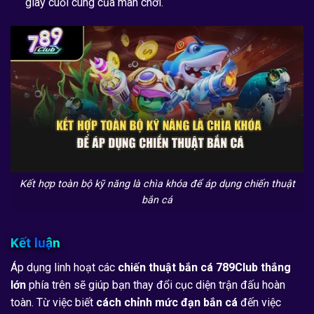
giây cuối cùng của màn chơi.
Kết hợp toàn bộ kỹ năng là chìa khóa để áp dụng chiến thuật
bắn cá
Kết luận
Áp dụng linh hoạt các
chiến thuật bắn cá 789Club thắng
lớn
phía trên sẽ giúp bạn thay đổi cục diện trận đấu hoàn
toàn. Từ việc biết
cách chỉnh mức đạn bắn cá
đến việc