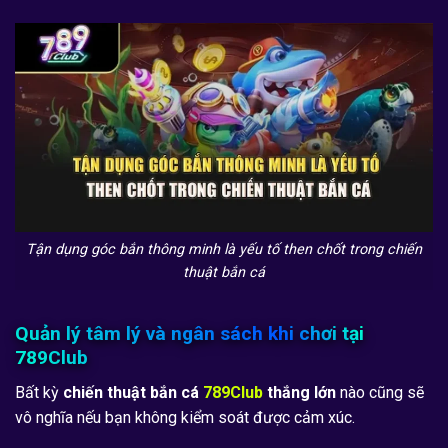
Tận dụng góc bắn thông minh là yếu tố then chốt trong chiến
thuật bắn cá
Quản lý tâm lý và ngân sách khi chơi tại
789Club
Bất kỳ
chiến thuật bắn cá
789Club
thắng lớn
nào cũng sẽ
vô nghĩa nếu bạn không kiểm soát được cảm xúc.