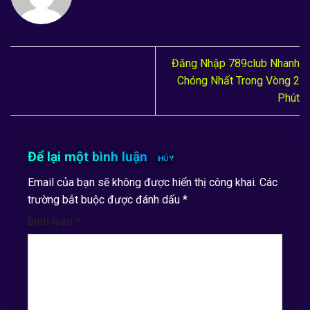
Đăng Nhập 789club Nhanh
Chóng Nhất Trong Vòng 2
Phút
Để lại một bình luận
HỦY
Email của bạn sẽ không được hiển thị công khai.
Các
trường bắt buộc được đánh dấu
*
Bình luận
*