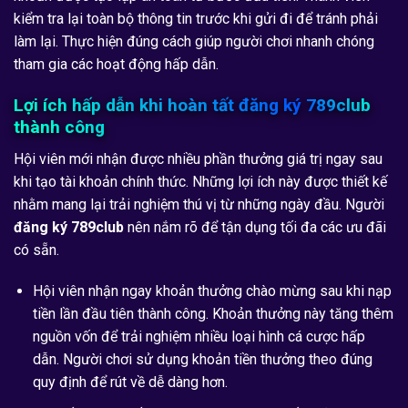
kiểm tra lại toàn bộ thông tin trước khi gửi đi để tránh phải
làm lại. Thực hiện đúng cách giúp người chơi nhanh chóng
tham gia các hoạt động hấp dẫn.
Lợi ích hấp dẫn khi hoàn tất đăng ký 789club
thành công
Hội viên mới nhận được nhiều phần thưởng giá trị ngay sau
khi tạo tài khoản chính thức. Những lợi ích này được thiết kế
nhằm mang lại trải nghiệm thú vị từ những ngày đầu. Người
đăng ký 789club
nên nắm rõ để tận dụng tối đa các ưu đãi
có sẵn.
Hội viên nhận ngay khoản thưởng chào mừng sau khi nạp
tiền lần đầu tiên thành công. Khoản thưởng này tăng thêm
nguồn vốn để trải nghiệm nhiều loại hình cá cược hấp
dẫn. Người chơi sử dụng khoản tiền thưởng theo đúng
quy định để rút về dễ dàng hơn.