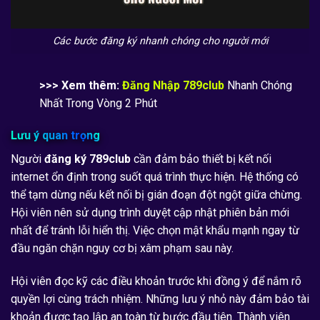
Các bước đăng ký nhanh chóng cho người mới
>>> Xem thêm:
Đăng Nhập 789club
Nhanh Chóng
Nhất Trong Vòng 2 Phút
Lưu ý quan trọng
Người
đăng ký 789club
cần đảm bảo thiết bị kết nối
internet ổn định trong suốt quá trình thực hiện. Hệ thống có
thể tạm dừng nếu kết nối bị gián đoạn đột ngột giữa chừng.
Hội viên nên sử dụng trình duyệt cập nhật phiên bản mới
nhất để tránh lỗi hiển thị. Việc chọn mật khẩu mạnh ngay từ
đầu ngăn chặn nguy cơ bị xâm phạm sau này.
Hội viên đọc kỹ các điều khoản trước khi đồng ý để nắm rõ
quyền lợi cùng trách nhiệm. Những lưu ý nhỏ này đảm bảo tài
khoản được tạo lập an toàn từ bước đầu tiên. Thành viên