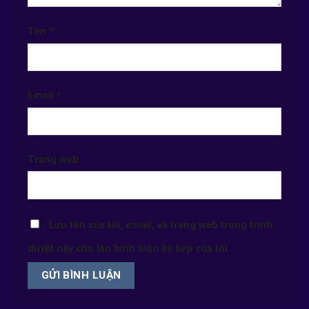
Tên
*
Email
*
Trang web
Lưu tên của tôi, email, và trang web trong trình
duyệt này cho lần bình luận kế tiếp của tôi.