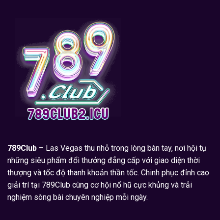
789Club
– Las Vegas thu nhỏ trong lòng bàn tay, nơi hội tụ
những siêu phẩm đổi thưởng đẳng cấp với giao diện thời
thượng và tốc độ thanh khoản thần tốc. Chinh phục đỉnh cao
giải trí tại 789Club cùng cơ hội nổ hũ cực khủng và trải
nghiệm sòng bài chuyên nghiệp mỗi ngày.