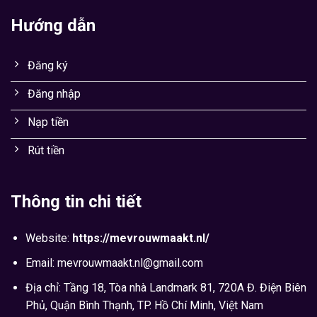
Hướng dẫn
Đăng ký
Đăng nhập
Nạp tiền
Rút tiền
Thông tin chi tiết
Website:
https://mevrouwmaakt.nl/
Email:
mevrouwmaakt.nl@gmail.com
Địa chỉ: Tầng 18, Tòa nhà Landmark 81, 720A Đ. Điện Biên
Phủ, Quận Bình Thạnh, TP. Hồ Chí Minh, Việt Nam