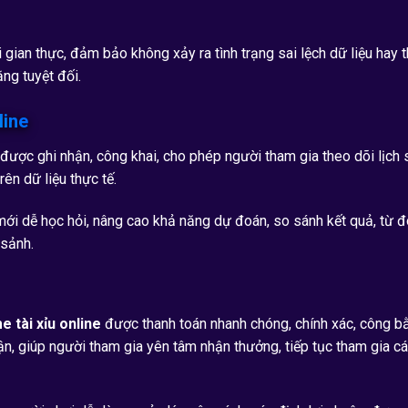
 gian thực, đảm bảo không xảy ra tình trạng sai lệch dữ liệu hay 
ằng tuyệt đối.
line
được ghi nhận, công khai, cho phép người tham gia theo dõi lịch 
rên dữ liệu thực tế.
mới dễ học hỏi, nâng cao khả năng dự đoán, so sánh kết quả, từ đ
 sảnh.
 tài xỉu online
được thanh toán nhanh chóng, chính xác, công b
lận, giúp người tham gia yên tâm nhận thưởng, tiếp tục tham gia c