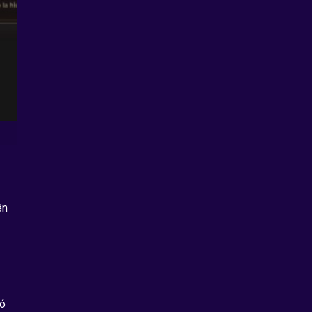
ên
đó