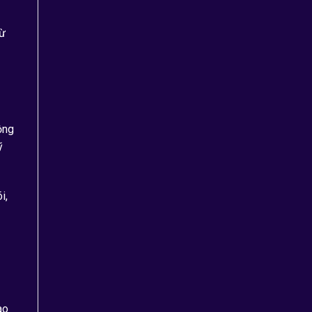
từ
ộng
ỹ
i,
ào