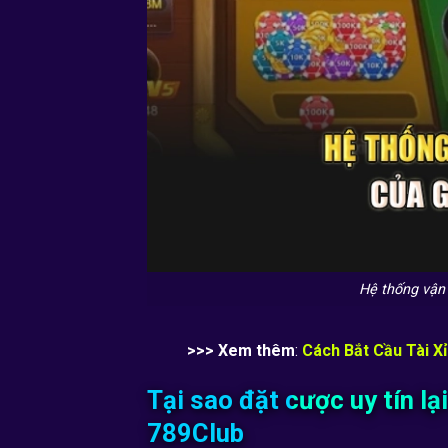
Hệ thống vận 
>>> Xem thêm
:
Cách Bắt Cầu Tài X
Tại sao đặt cược uy tín lạ
789Club