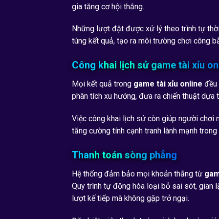
gia tăng cơ hội thắng.
Những lượt đặt được xử lý theo trình tự thời
túng kết quả, tạo ra môi trường chơi công b
Công khai lịch sử game tài xỉu on
Mọi kết quả trong
game tài xỉu online
đều 
phân tích xu hướng, đưa ra chiến thuật dựa t
Việc công khai lịch sử còn giúp người chơi 
tăng cường tính cạnh tranh lành mạnh trong
Thanh toán sòng phẳng
Hệ thống đảm bảo mọi khoản thắng từ
game
Quy trình tự động hóa loại bỏ sai sót, gian 
lượt kế tiếp mà không gặp trở ngại.