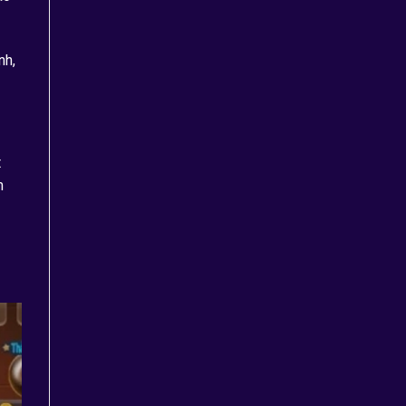
nh,
t
m