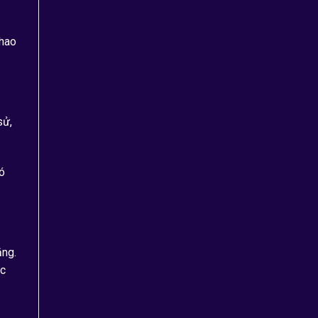
thao
sử,
ó
ằng.
ác