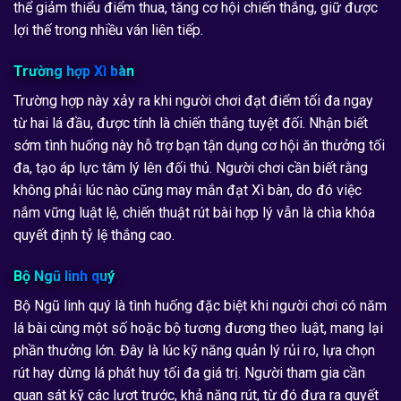
thể giảm thiểu điểm thua, tăng cơ hội chiến thắng, giữ được
lợi thế trong nhiều ván liên tiếp.
Trường hợp Xì bàn
Trường hợp này xảy ra khi người chơi đạt điểm tối đa ngay
từ hai lá đầu, được tính là chiến thắng tuyệt đối. Nhận biết
sớm tình huống này hỗ trợ bạn tận dụng cơ hội ăn thưởng tối
đa, tạo áp lực tâm lý lên đối thủ. Người chơi cần biết rằng
không phải lúc nào cũng may mắn đạt Xì bàn, do đó việc
nắm vững luật lệ, chiến thuật rút bài hợp lý vẫn là chìa khóa
quyết định tỷ lệ thắng cao.
Bộ Ngũ linh quý
Bộ Ngũ linh quý là tình huống đặc biệt khi người chơi có năm
lá bài cùng một số hoặc bộ tương đương theo luật, mang lại
phần thưởng lớn. Đây là lúc kỹ năng quản lý rủi ro, lựa chọn
rút hay dừng lá phát huy tối đa giá trị. Người tham gia cần
quan sát kỹ các lượt trước, khả năng rút, từ đó đưa ra quyết