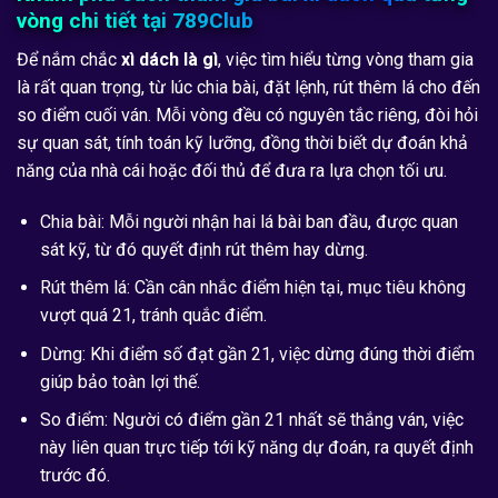
vòng chi tiết tại 789Club
Để nắm chắc
xì dách là gì
, việc tìm hiểu từng vòng tham gia
là rất quan trọng, từ lúc chia bài, đặt lệnh, rút thêm lá cho đến
so điểm cuối ván. Mỗi vòng đều có nguyên tắc riêng, đòi hỏi
sự quan sát, tính toán kỹ lưỡng, đồng thời biết dự đoán khả
năng của nhà cái hoặc đối thủ để đưa ra lựa chọn tối ưu.
Chia bài: Mỗi người nhận hai lá bài ban đầu, được quan
sát kỹ, từ đó quyết định rút thêm hay dừng.
Rút thêm lá: Cần cân nhắc điểm hiện tại, mục tiêu không
vượt quá 21, tránh quắc điểm.
Dừng: Khi điểm số đạt gần 21, việc dừng đúng thời điểm
giúp bảo toàn lợi thế.
So điểm: Người có điểm gần 21 nhất sẽ thắng ván, việc
này liên quan trực tiếp tới kỹ năng dự đoán, ra quyết định
trước đó.