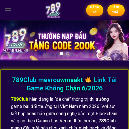
Bỏ
ĐĂNG
ĐĂNG
qua
KÝ
NHẬP
nội
dung
789Club mevrouwmaakt
Link Tải
Game Không Chặn 6/2026
789Club
hiện đang là “đế chế” thống trị thị trường
game bài đổi thưởng tại Việt Nam năm 2026. Với sự
kết hợp hoàn hảo giữa công nghệ bảo mật Blockchain
và giao diện Casino Las Vegas thời thượng,
789Club
mang đến một sân chơi xanh chín, minh bạch và đẳng