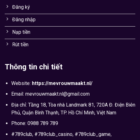
Đăng ký
Đăng nhập
Nạp tiền
Rút tiền
Giao diện trang chủ 789Club đẳng cấp với phong cách
sòng bài Las Vegas hiện đại
Thông tin chi tiết
Kho trò chơi “Xanh Chín” – Linh hồn làm
Website:
https://mevrouwmaakt.nl/
nên tên tuổi 789 Club
Email:
mevrouwmaakt.nl@gmail.com
Khám phá ngay nhiều tựa game trên mọi thể loại đang
Địa chỉ: Tầng 18, Tòa nhà Landmark 81, 720A Đ. Điện Biên
được chúng tôi cung cấp với tổng giá trị lên đến hàng
Phủ, Quận Bình Thạnh, TP. Hồ Chí Minh, Việt Nam
trăm tỷ đồng.
Phone: 0988 789 789
Tài xỉu 789Club – Đỉnh cao soi cầu trực tuyến
#789club, #789club_casino, #789club_game,
Tài xỉu
(Sicbo) là “con gà đẻ trứng vàng” và cũng là