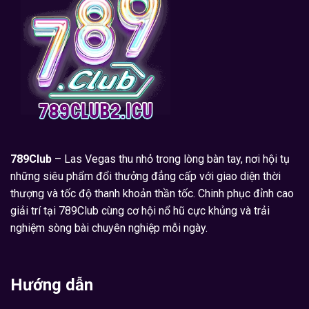
khoản “thần tốc”, đây chính là minh chứng rõ nhất cho
độ uy tín. Hệ thống máy chủ của 789Club được đặt
tại các quốc gia cho phép kinh doanh cá cược hợp
pháp, đảm bảo tính ổn định và bảo mật pháp lý cho
người tham gia.
Công nghệ đồ họa:
Sử dụng engine 3D hiện đại
nhất, tông màu tím neon chủ đạo tạo cảm giác
sang trọng, giảm mỏi mắt khi chơi lâu.
789Club
– Las Vegas thu nhỏ trong lòng bàn tay, nơi hội tụ
Hệ thống nạp rút:
Tích hợp đa kênh từ ngân hàng
những siêu phẩm đổi thưởng đẳng cấp với giao diện thời
nội địa (Vietcombank, Techcombank, ACB, ví điện
thượng và tốc độ thanh khoản thần tốc. Chinh phục đỉnh cao
tử (Momo, Zalopay) đến tiền ảo (USDT).
giải trí tại 789Club cùng cơ hội nổ hũ cực khủng và trải
nghiệm sòng bài chuyên nghiệp mỗi ngày.
Bảo mật tuyệt đối:
Hệ thống tường lửa 3 lớp kết
hợp mã OTP Telegram giúp bảo vệ số dư tài
khoản của bạn khỏi mọi cuộc tấn công mạng.
Hướng dẫn