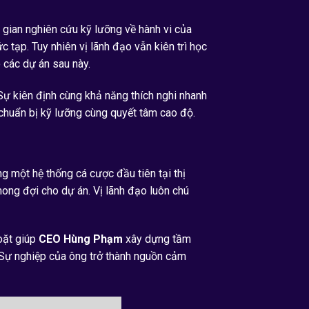
i gian nghiên cứu kỹ lưỡng về hành vi của
 tạp. Tuy nhiên vị lãnh đạo vẫn kiên trì học
 các dự án sau này.
 Sự kiên định cùng khả năng thích nghi nhanh
 chuẩn bị kỹ lưỡng cùng quyết tâm cao độ.
 một hệ thống cá cược đầu tiên tại thị
ong đợi cho dự án. Vị lãnh đạo luôn chú
goặt giúp
CEO Hùng Phạm
xây dựng tầm
 Sự nghiệp của ông trở thành nguồn cảm