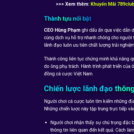
>>> Xem thêm:
Khuyến Mãi 789clu
Thành tựu nổi bật
CEO Hùng Phạm
ghi dấu ấn qua việc dẫn 
cùng dịch vụ hỗ trợ nhanh chóng cho người 
lãnh đạo luôn ưu tiên chất lượng trải nghiệ
Thành công liên tục chứng minh khả năng quả
do ông phụ trách. Hành trình phát triển của
đồng cá cược Việt Nam.
Chiến lược lãnh đạo thôn
Người chơi cá cược luôn tìm kiếm những địa 
Những chiến lược này tập trung trực tiếp và
Người chơi nhận thấy sự chú trọng đặc b
thông tin liên quan đến kết quả. Cách là