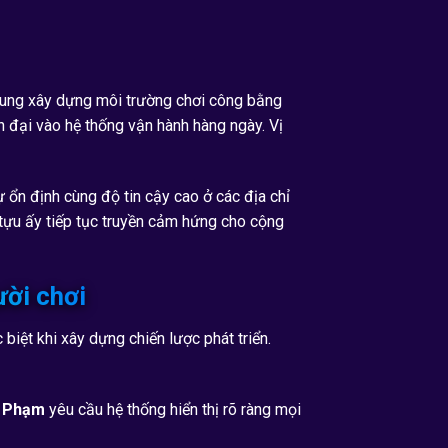
trung xây dựng môi trường chơi công bằng
n đại vào hệ thống vận hành hàng ngày. Vị
 ổn định cùng độ tin cậy cao ở các địa chỉ
 tựu ấy tiếp tục truyền cảm hứng cho cộng
ời chơi
biệt khi xây dựng chiến lược phát triển.
 Phạm
yêu cầu hệ thống hiển thị rõ ràng mọi