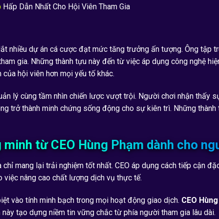
b
Hấp Dẫn Nhất Cho Hội Viên Tham Gia
dắt nhiều dự án cá cược đạt mức tăng trưởng ấn tượng. Ông tập 
tham gia. Những thành tựu này đến từ việc áp dụng công nghệ hiệ
m của hội viên hơn mọi yếu tố khác.
n lý cùng tầm nhìn chiến lược vượt trội. Người chơi nhận thấy sự
 ông trở thành minh chứng sống động cho sự kiên trì. Những thành
g minh từ CEO Hùng Phạm dành cho ngư
chỉ mang lại trải nghiệm tốt nhất. CEO áp dụng cách tiếp cận đặc 
o việc nâng cao chất lượng dịch vụ thực tế.
iệt vào tính minh bạch trong mọi hoạt động giao dịch.
CEO Hùng
m này tạo dựng niềm tin vững chắc từ phía người tham gia lâu dài.