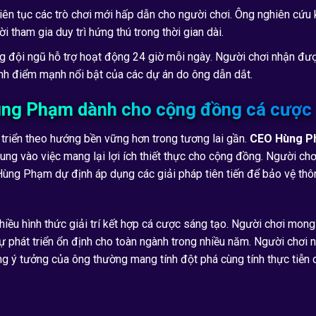
liên tục các trò chơi mới hấp dẫn cho người chơi. Ông nghiên cứu
 tham gia duy trì hứng thú trong thời gian dài.
g đội ngũ hỗ trợ hoạt động 24 giờ mỗi ngày. Người chơi nhận đượ
hành điểm mạnh nổi bật của các dự án do ông dẫn dắt.
Hùng Phạm dành cho cộng đồng cá cược
riển theo hướng bền vững hơn trong tương lai gần.
CEO Hùng P
rung vào việc mang lại lợi ích thiết thực cho cộng đồng. Người c
Hùng Phạm dự định áp dụng các giải pháp tiên tiến để bảo vệ thông
iều hình thức giải trí kết hợp cá cược sáng tạo. Người chơi mong
 phát triển ổn định cho toàn ngành trong nhiều năm. Người chơi 
ng ý tưởng của ông thường mang tính đột phá cùng tính thực tiễn