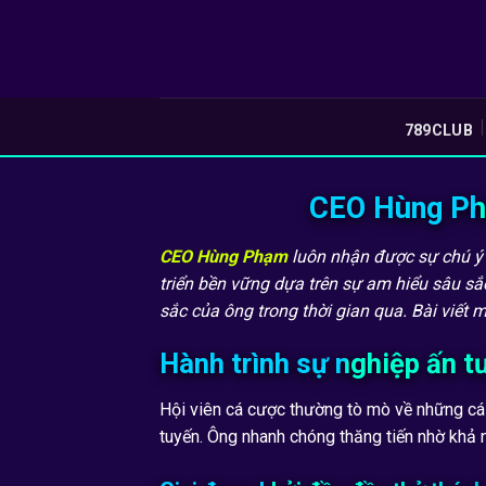
Bỏ
qua
nội
dung
789CLUB
CEO Hùng Ph
CEO Hùng Phạm
luôn nhận được sự chú ý l
triển bền vững dựa trên sự am hiểu sâu sắ
sắc của ông trong thời gian qua. Bài viết 
Hành trình sự nghiệp ấn 
Hội viên cá cược thường tò mò về những cá n
tuyến. Ông nhanh chóng thăng tiến nhờ khả