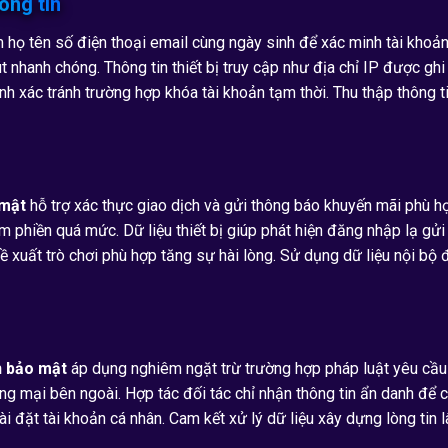
ông tin
 họ tên số điện thoại email cùng ngày sinh để xác minh tài khoản
út nhanh chóng. Thông tin thiết bị truy cập như địa chỉ IP được gh
nh xác tránh trường hợp khóa tài khoản tạm thời. Thu thập thông 
 mật
hỗ trợ xác thực giao dịch và gửi thông báo khuyến mãi phù h
m phiền quá mức. Dữ liệu thiết bị giúp phát hiện đăng nhập lạ gửi
đề xuất trò chơi phù hợp tăng sự hài lòng. Sử dụng dữ liệu nội b
h bảo mật
áp dụng nghiêm ngặt trừ trường hợp pháp luật yêu cầu 
g mại bên ngoài. Hợp tác đối tác chỉ nhận thông tin ẩn danh để c
 đặt tài khoản cá nhân. Cam kết xử lý dữ liệu xây dựng lòng tin lâ