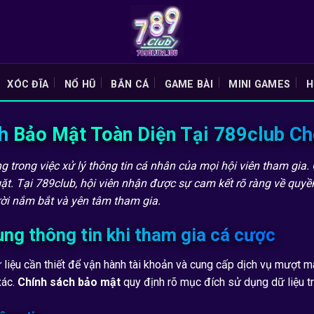
XÓC ĐĨA
NỔ HŨ
BẮN CÁ
GAME BÀI
MINI GAMES
H
h Bảo Mật Toàn Diện Tại 789club Ch
g trong việc xử lý thông tin cá nhân của mọi hội viên tham gia
t. Tại 789club, hội viên nhận được sự cam kết rõ ràng về quyền r
ười nắm bắt và yên tâm tham gia.
ụng thông tin khi tham gia cá cược
ữ liệu cần thiết để vận hành tài khoản và cung cấp dịch vụ mượt m
xác.
Chính sách bảo mật
quy định rõ mục đích sử dụng dữ liệu t