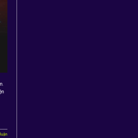
n.
ện
 luận