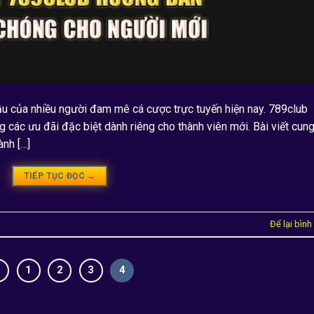
ầu của nhiều người đam mê cá cược trực tuyến hiện nay. 789club
g các ưu đãi đặc biệt dành riêng cho thành viên mới. Bài viết cun
ành […]
TIẾP TỤC ĐỌC
→
Để lại bình
1
2
3
4