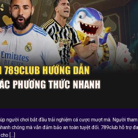
iúp người chơi bắt đầu trải nghiệm cá cược mượt mà. Người tham
hanh chóng mà vẫn đảm bảo an toàn tuyệt đối. 789club hỗ trợ đ
 cho […]