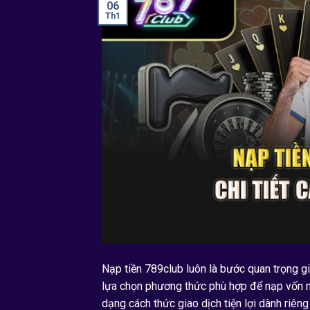
06
Th1
Nạp tiền 789club luôn là bước quan trọng g
lựa chọn phương thức phù hợp để nạp vốn n
dạng cách thức giao dịch tiện lợi dành riêng