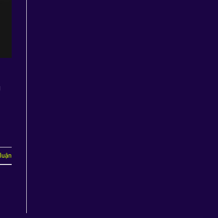
g
 luận