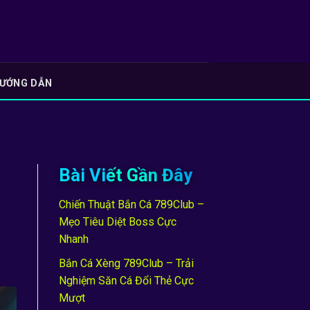
ƯỚNG DẪN
Bài Viết Gần Đây
Chiến Thuật Bắn Cá 789Club –
Mẹo Tiêu Diệt Boss Cực
Nhanh
Bắn Cá Xèng 789Club – Trải
Nghiệm Săn Cá Đổi Thẻ Cực
Mượt