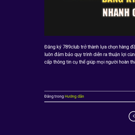
Đăng ký 789club trở thành lựa chọn hàng đ
luôn đảm bảo quy trình diễn ra thuận lợi cùn
cấp thông tin cụ thể giúp mọi người hoàn th
Đăng trong
Hướng dẫn