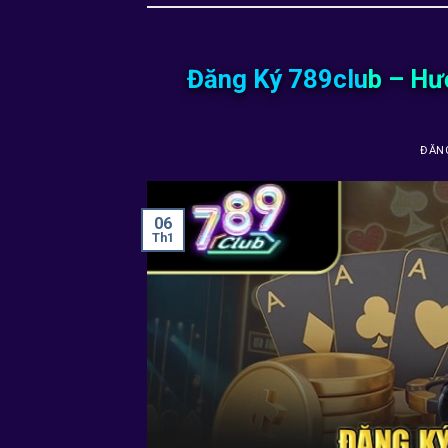
Đăng Ký 789club – H
ĐĂN
06
Th1