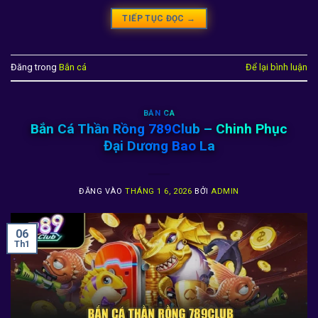
TIẾP TỤC ĐỌC
→
Đăng trong
Bắn cá
Để lại bình luận
BẮN CÁ
Bắn Cá Thần Rồng 789Club – Chinh Phục
Đại Dương Bao La
ĐĂNG VÀO
THÁNG 1 6, 2026
BỞI
ADMIN
06
Th1