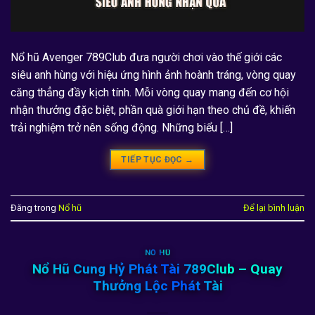
Nổ hũ Avenger 789Club đưa người chơi vào thế giới các
siêu anh hùng với hiệu ứng hình ảnh hoành tráng, vòng quay
căng thẳng đầy kịch tính. Mỗi vòng quay mang đến cơ hội
nhận thưởng đặc biệt, phần quà giới hạn theo chủ đề, khiến
trải nghiệm trở nên sống động. Những biểu […]
TIẾP TỤC ĐỌC
→
Đăng trong
Nổ hũ
Để lại bình luận
NỔ HŨ
Nổ Hũ Cung Hỷ Phát Tài 789Club – Quay
Thưởng Lộc Phát Tài