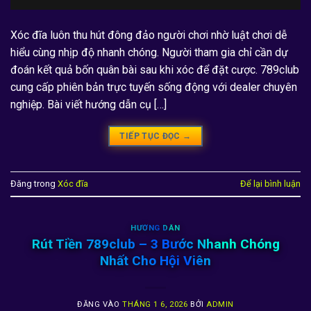
Xóc đĩa luôn thu hút đông đảo người chơi nhờ luật chơi dễ
hiểu cùng nhịp độ nhanh chóng. Người tham gia chỉ cần dự
đoán kết quả bốn quân bài sau khi xóc để đặt cược. 789club
cung cấp phiên bản trực tuyến sống động với dealer chuyên
nghiệp. Bài viết hướng dẫn cụ […]
TIẾP TỤC ĐỌC
→
Đăng trong
Xóc đĩa
Để lại bình luận
HƯỚNG DẪN
Rút Tiền 789club – 3 Bước Nhanh Chóng
Nhất Cho Hội Viên
ĐĂNG VÀO
THÁNG 1 6, 2026
BỞI
ADMIN