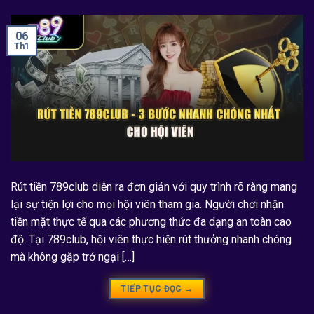
06
Th1
Rút tiền 789club diễn ra đơn giản với quy trình rõ ràng mang
lại sự tiện lợi cho mọi hội viên tham gia. Người chơi nhận
tiền mặt thực tế qua các phương thức đa dạng an toàn cao
độ. Tại 789club, hội viên thực hiện rút thưởng nhanh chóng
mà không gặp trở ngại […]
TIẾP TỤC ĐỌC
→