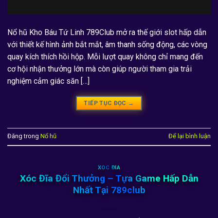
Nổ hũ Kho Báu Tứ Linh 789Club mở ra thế giới slot hấp dẫn
với thiết kế hình ảnh bắt mắt, âm thanh sống động, các vòng
quay kích thích hồi hộp. Mỗi lượt quay không chỉ mang đến
cơ hội nhận thưởng lớn mà còn giúp người tham gia trải
nghiệm cảm giác săn […]
TIẾP TỤC ĐỌC
→
Đăng trong
Nổ hũ
Để lại bình luận
XÓC ĐĨA
Xóc Đĩa Đổi Thưởng – Tựa Game Hấp Dẫn
Nhất Tại 789club