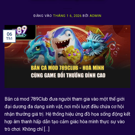
ĐĂNG VÀO
THÁNG 1 6, 2026
BỞI
ADMIN
06
Th1
Bắn cá mod 789Club đưa người tham gia vào một thế giới
đại dương đa dạng sinh vật, nơi mỗi lượt đều chứa cơ hội
nhận thưởng giá trị. Hệ thống hiệu ứng đồ họa sống động kết
hợp âm thanh hấp dẫn tạo cảm giác hòa mình thực sự vào
trò chơi. Không chỉ […]