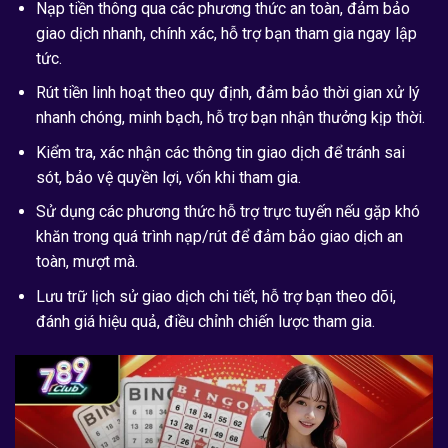
Nạp tiền thông qua các phương thức an toàn, đảm bảo
giao dịch nhanh, chính xác, hỗ trợ bạn tham gia ngay lập
tức.
Rút tiền linh hoạt theo quy định, đảm bảo thời gian xử lý
nhanh chóng, minh bạch, hỗ trợ bạn nhận thưởng kịp thời.
Kiểm tra, xác nhận các thông tin giao dịch để tránh sai
sót, bảo vệ quyền lợi, vốn khi tham gia.
Sử dụng các phương thức hỗ trợ trực tuyến nếu gặp khó
khăn trong quá trình nạp/rút để đảm bảo giao dịch an
toàn, mượt mà.
Lưu trữ lịch sử giao dịch chi tiết, hỗ trợ bạn theo dõi,
đánh giá hiệu quả, điều chỉnh chiến lược tham gia.