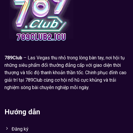
789Club
– Las Vegas thu nhỏ trong lòng bàn tay, nơi hội tụ
những siêu phẩm đổi thưởng đẳng cấp với giao diện thời
thượng và tốc độ thanh khoản thần tốc. Chinh phục đỉnh cao
giải trí tại 789Club cùng cơ hội nổ hũ cực khủng và trải
nghiệm sòng bài chuyên nghiệp mỗi ngày.
Hướng dẫn
Đăng ký