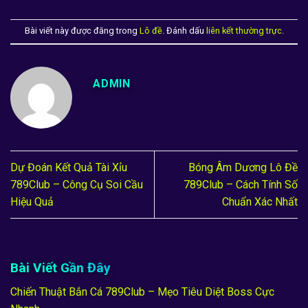
Bài viết này được đăng trong
Lô đề
. Đánh dấu
liên kết thường trực
.
ADMIN
Dự Đoán Kết Quả Tài Xỉu
Bóng Âm Dương Lô Đề
789Club – Công Cụ Soi Cầu
789Club – Cách Tính Số
Hiệu Quả
Chuẩn Xác Nhất
Bài Viết Gần Đây
Chiến Thuật Bắn Cá 789Club – Mẹo Tiêu Diệt Boss Cực