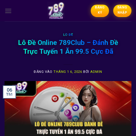
Bỏ
ĐĂNG
ĐĂNG
qua
KÝ
NHẬP
nội
dung
LÔ ĐỀ
Lô Đề Online 789Club – Đánh Đề
Trực Tuyến 1 Ăn 99.5 Cực Đã
ĐĂNG VÀO
THÁNG 1 6, 2026
BỞI
ADMIN
06
Th1